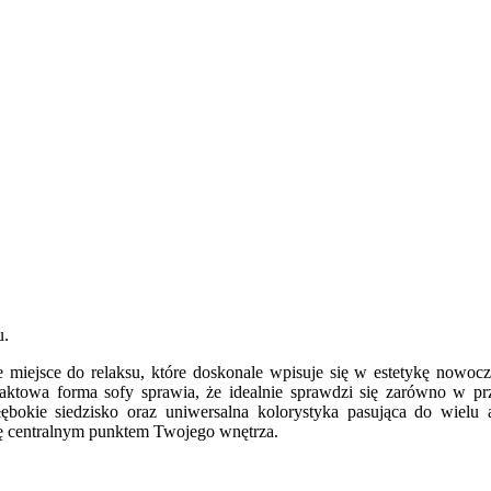
u.
lne miejsce do relaksu, które doskonale wpisuje się w estetykę now
towa forma sofy sprawia, że idealnie sprawdzi się zarówno w prze
łębokie siedzisko oraz uniwersalna kolorystyka pasująca do wielu 
się centralnym punktem Twojego wnętrza.