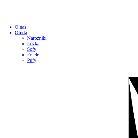
O nas
Oferta
Narożniki
Łóżka
Sofy
Fotele
Pufy